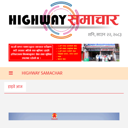
गृहपृष्ठ
हाइवे
अप्डेट
शनि, साउन २२, २०८३
ताजा
समाचार
प्रदेश
HIGHWAY SAMACHAR
प्रविधि
स्वास्थ्य
हाइवे आज
साहित्य
खेलकुद
मनोरञ्जन