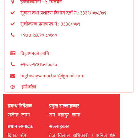
इच्छाकामना - ५, चितवन
सूचना तथा प्रशारण विभाग दर्ता नं.: ३३३९/०७८/७९
सूचीकरण प्रमाणपत्र नं.: ३३३६/०७९
+९७७-९८६१०-८०१००
विज्ञापनको लागि
+९७७-९८६१०-८००८०
highwaysamachar@gmail.com
हाम्रो बारेमा
प्रबन्ध निर्देशक
प्रमुख सल्लाहकार
राजेन्द्र लामा
राम बहादुर लामा
प्रधान सम्पादक
सल्लाहकार
दिपक श्रेष्ठ
तेज विलास अधिकारी / अनिल श्रेष्ठ