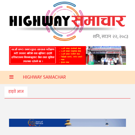
गृहपृष्ठ
हाइवे
अप्डेट
शनि, साउन २२, २०८३
ताजा
समाचार
प्रदेश
HIGHWAY SAMACHAR
प्रविधि
स्वास्थ्य
हाइवे आज
साहित्य
खेलकुद
मनोरञ्जन