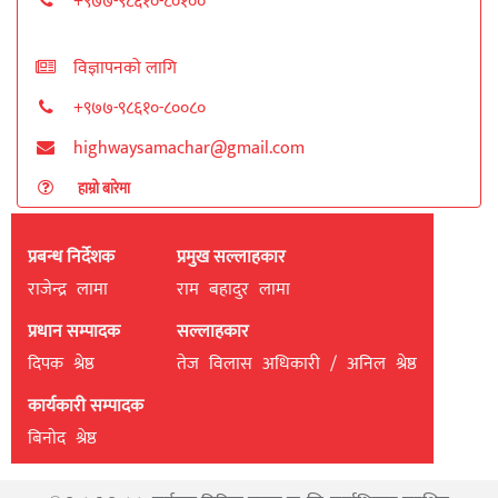
+९७७-९८६१०-८०१००
विज्ञापनको लागि
+९७७-९८६१०-८००८०
highwaysamachar@gmail.com
हाम्रो बारेमा
प्रबन्ध निर्देशक
प्रमुख सल्लाहकार
राजेन्द्र लामा
राम बहादुर लामा
प्रधान सम्पादक
सल्लाहकार
दिपक श्रेष्ठ
तेज विलास अधिकारी / अनिल श्रेष्ठ
कार्यकारी सम्पादक
बिनाेद श्रेष्ठ