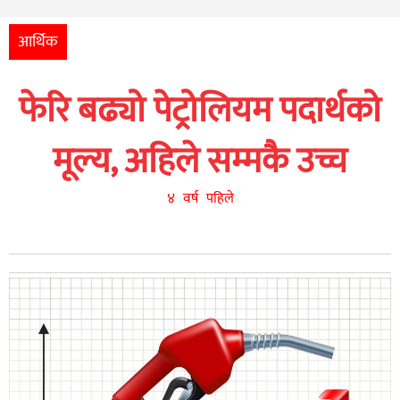
अन्तर्राष्ट्रिय
आर्थिक
आर्थिक
अन्य
फेरि बढ्यो पेट्रोलियम पदार्थको
नेपाली
युनिकोड
मूल्य, अहिले सम्मकै उच्च
४ वर्ष पहिले