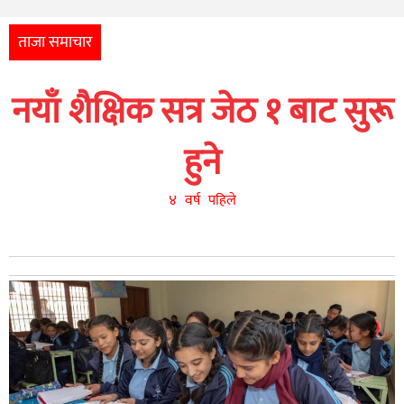
अन्तर्राष्ट्रिय
आर्थिक
ताजा समाचार
अन्य
नयाँ शैक्षिक सत्र जेठ १ बाट सुरू
नेपाली
युनिकोड
हुने
४ वर्ष पहिले