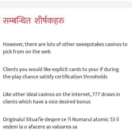
सम्बन्धित शीर्षकहरु
However, there are lots of other sweepstakes casinos to
pick from on the web
Clients you would like explicit cards to your if during
the-play chance satisfy certification thresholds
Like other ideal casinos on the internet, 777 draws in
clients which have a nice desired bonus
Originalul Situa?ie despre ce ?i Numarul atomic 53 il
vedem la o afacere as valoarea sa