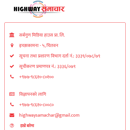
सर्बगुण मिडिया हाउस प्रा. लि.
इच्छाकामना - ५, चितवन
सूचना तथा प्रशारण विभाग दर्ता नं.: ३३३९/०७८/७९
सूचीकरण प्रमाणपत्र नं.: ३३३६/०७९
+९७७-९८६१०-८०१००
विज्ञापनको लागि
+९७७-९८६१०-८००८०
highwaysamachar@gmail.com
हाम्रो बारेमा