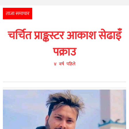
अन्तर्राष्ट्रिय
आर्थिक
ताजा समाचार
अन्य
चर्चित प्राङ्कस्टर आकाश सेढाइँ
नेपाली
युनिकोड
पक्राउ
४ वर्ष पहिले