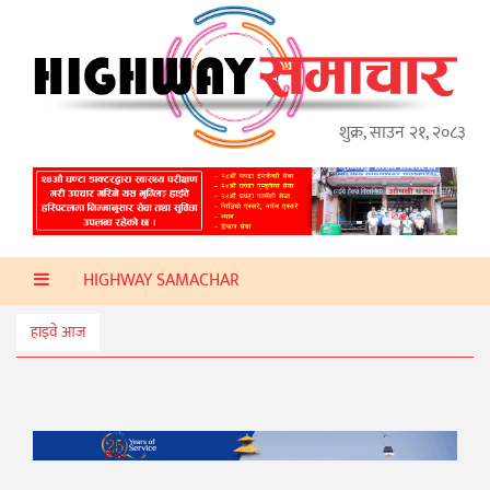
गृहपृष्ठ
हाइवे
अप्डेट
शुक्र, साउन २१, २०८३
ताजा
समाचार
प्रदेश
HIGHWAY SAMACHAR
प्रविधि
स्वास्थ्य
हाइवे आज
साहित्य
खेलकुद
मनोरञ्जन