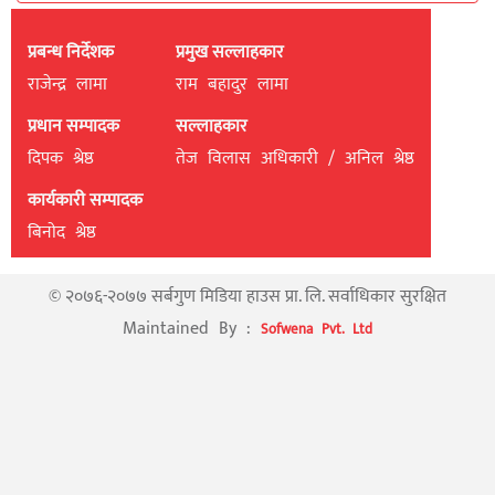
प्रबन्ध निर्देशक
प्रमुख सल्लाहकार
राजेन्द्र लामा
राम बहादुर लामा
प्रधान सम्पादक
सल्लाहकार
दिपक श्रेष्ठ
तेज विलास अधिकारी / अनिल श्रेष्ठ
कार्यकारी सम्पादक
बिनाेद श्रेष्ठ
© २०७६-२०७७ सर्बगुण मिडिया हाउस प्रा. लि. सर्वाधिकार सुरक्षित
Maintained By :
Sofwena Pvt. Ltd