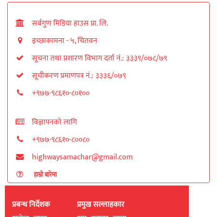
सर्बगुण मिडिया हाउस प्रा. लि.
इच्छाकामना - ५, चितवन
सूचना तथा प्रशारण विभाग दर्ता नं.: ३३३९/०७८/७९
सूचीकरण प्रमाणपत्र नं.: ३३३६/०७९
+९७७-९८६१०-८०१००
विज्ञापनको लागि
+९७७-९८६१०-८००८०
highwaysamachar@gmail.com
हाम्रो बारेमा
प्रबन्ध निर्देशक
प्रमुख सल्लाहकार