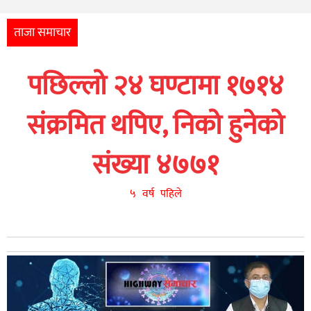
अन्तर्राष्ट्रिय
आर्थिक
ताजा समाचार
अन्य
पछिल्लो २४ घण्टामा १७१४
नेपाली
युनिकोड
संक्रमित थपिए, निको हुनेको
संख्या ४७७१
५ वर्ष पहिले