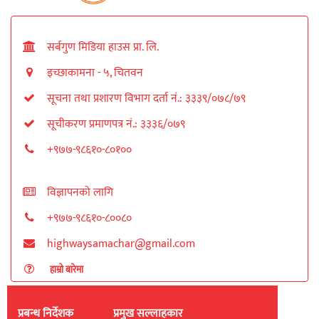
सर्बगुण मिडिया हाउस प्रा. लि.
इच्छाकामना - ५, चितवन
सूचना तथा प्रशारण विभाग दर्ता नं.: ३३३९/०७८/७९
सूचीकरण प्रमाणपत्र नं.: ३३३६/०७९
+९७७-९८६१०-८०१००
विज्ञापनको लागि
+९७७-९८६१०-८००८०
highwaysamachar@gmail.com
हाम्रो बारेमा
प्रबन्ध निर्देशक
प्रमुख सल्लाहकार