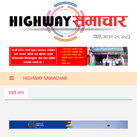
गृहपृष्ठ
हाइवे
अप्डेट
बिहि, साउन २०, २०८३
ताजा
समाचार
प्रदेश
HIGHWAY SAMACHAR
प्रविधि
स्वास्थ्य
हाइवे आज
साहित्य
खेलकुद
मनोरञ्जन