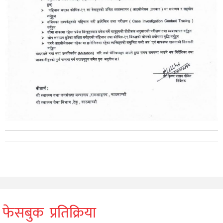
फेसबुक प्रतिक्रिया