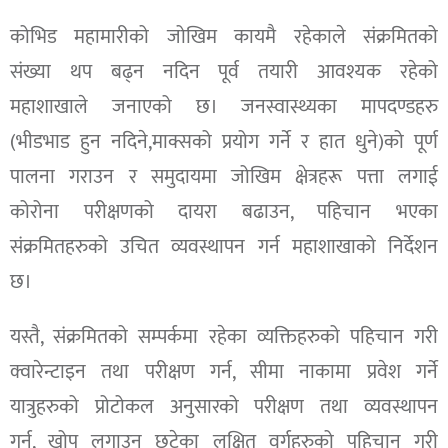
कोभिड महामारीको जोखिम कायमै रहेकाले संक्रमितको
संख्या थप बढ्न नदिन पूर्व तयारी आवश्यक रहेको
महाशाखाले जनाएको छ। जनस्वास्थ्यका मापदण्डहरु
(भीडभाड हुन नदिने,माक्सको प्रयोग गर्ने र हात धुने)को पूर्ण
पालना गराउन र समुदायमा जोखिम क्षेत्रहरू पत्ता लगाई
कोरोना परीक्षणको दायरा बढाउन, पहिचान भएका
संक्रमितहरुको उचित व्यवस्थापन गर्न महाशाखाको निर्देशन
छ।
यस्तै, संक्रमितको सम्पर्कमा रहेका व्यक्तिहरुको पहिचान गरी
क्वारेन्टाइन तथा परीक्षण गर्न, सीमा नाकामा प्रवेश गर्ने
यात्रुहरुको प्रोटोकल अनुसारको परीक्षण तथा व्यवस्थापन
गर्न, खोप लगाउन छुटेका लक्षित वर्गहरुको पहिचान गरी