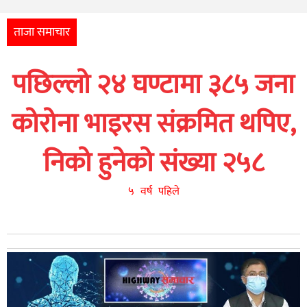
अन्तर्राष्ट्रिय
आर्थिक
ताजा समाचार
अन्य
पछिल्लो २४ घण्टामा ३८५ जना
नेपाली
युनिकोड
कोरोना भाइरस संक्रमित थपिए,
निको हुनेको संख्या २५८
५ वर्ष पहिले