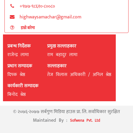
+९७७-९८६१०-८००८०
highwaysamachar@gmail.com
हाम्रो बारेमा
प्रबन्ध निर्देशक
प्रमुख सल्लाहकार
राजेन्द्र लामा
राम बहादुर लामा
प्रधान सम्पादक
सल्लाहकार
दिपक श्रेष्ठ
तेज विलास अधिकारी / अनिल श्रेष्ठ
कार्यकारी सम्पादक
बिनाेद श्रेष्ठ
© २०७६-२०७७ सर्बगुण मिडिया हाउस प्रा. लि. सर्वाधिकार सुरक्षित
Maintained By :
Sofwena Pvt. Ltd