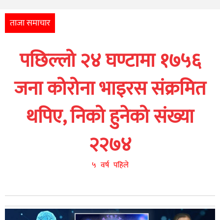
अन्तर्राष्ट्रिय
आर्थिक
ताजा समाचार
अन्य
पछिल्लो २४ घण्टामा १७५६
नेपाली
युनिकोड
जना कोरोना भाइरस संक्रमित
थपिए, निको हुनेको संख्या
२२७४
५ वर्ष पहिले