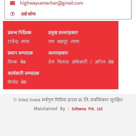
highwaysamachar@gmail.com
हाम्रो बारेमा
प्रबन्ध निर्देशक
प्रमुख सल्लाहकार
राजेन्द्र लामा
राम बहादुर लामा
प्रधान सम्पादक
सल्लाहकार
दिपक श्रेष्ठ
तेज विलास अधिकारी / अनिल श्रेष्ठ
कार्यकारी सम्पादक
बिनाेद श्रेष्ठ
© २०७६-२०७७ सर्बगुण मिडिया हाउस प्रा. लि. सर्वाधिकार सुरक्षित
Maintained By :
Sofwena Pvt. Ltd