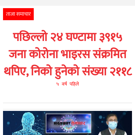
अन्तर्राष्ट्रिय
आर्थिक
ताजा समाचार
अन्य
पछिल्लो २४ घण्टामा ३९१५
नेपाली
युनिकोड
जना कोरोना भाइरस संक्रमित
थपिए, निको हुनेको संख्या २११८
५ वर्ष पहिले