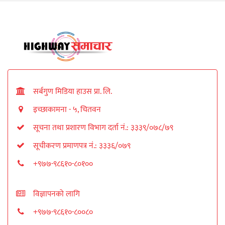
सर्बगुण मिडिया हाउस प्रा. लि.
इच्छाकामना - ५, चितवन
सूचना तथा प्रशारण विभाग दर्ता नं.: ३३३९/०७८/७९
सूचीकरण प्रमाणपत्र नं.: ३३३६/०७९
+९७७-९८६१०-८०१००
विज्ञापनको लागि
+९७७-९८६१०-८००८०