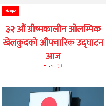
अन्तर्राष्ट्रिय
आर्थिक
खेलकुद
अन्य
३२ औं ग्रीष्मकालीन ओलम्पिक
नेपाली
युनिकोड
खेलकुदको औपचारिक उद्घाटन
आज
५ वर्ष पहिले