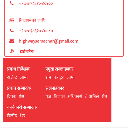
+९७७-९८६१०-८०१००
विज्ञापनको लागि
+९७७-९८६१०-८००८०
highwaysamachar@gmail.com
हाम्रो बारेमा
प्रबन्ध निर्देशक
प्रमुख सल्लाहकार
राजेन्द्र लामा
राम बहादुर लामा
प्रधान सम्पादक
सल्लाहकार
दिपक श्रेष्ठ
तेज विलास अधिकारी / अनिल श्रेष्ठ
कार्यकारी सम्पादक
बिनाेद श्रेष्ठ