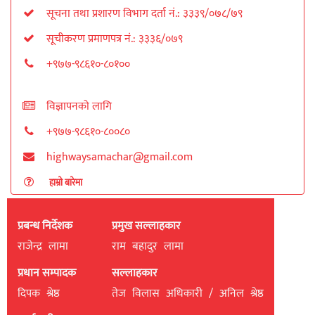
सूचना तथा प्रशारण विभाग दर्ता नं.: ३३३९/०७८/७९
सूचीकरण प्रमाणपत्र नं.: ३३३६/०७९
+९७७-९८६१०-८०१००
विज्ञापनको लागि
+९७७-९८६१०-८००८०
highwaysamachar@gmail.com
हाम्रो बारेमा
प्रबन्ध निर्देशक
प्रमुख सल्लाहकार
राजेन्द्र लामा
राम बहादुर लामा
प्रधान सम्पादक
सल्लाहकार
दिपक श्रेष्ठ
तेज विलास अधिकारी / अनिल श्रेष्ठ