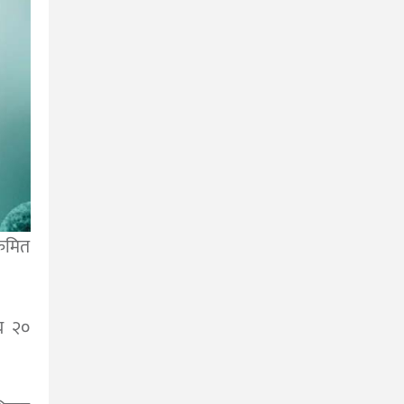
्रमित
य २०