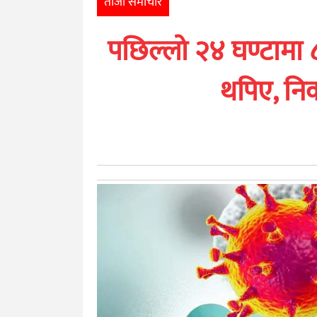
ताजा समाचार
खेलकुद
पछिल्लो २४ घण्टामा 
मनोरञ्जन
थपिए, निक
अन्तर्राष्ट्रिय
आर्थिक
अन्य
नेपाली
युनिकोड