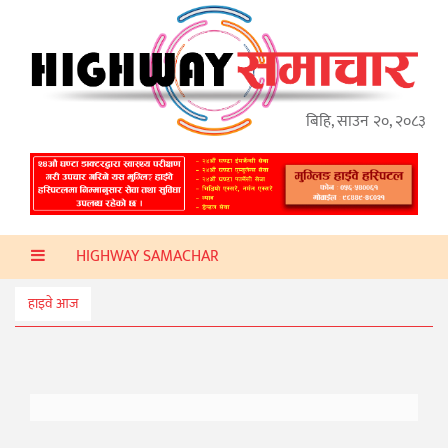
गृहपृष्ठ
हाइवे
अप्डेट
बिहि, साउन २०, २०८३
ताजा
समाचार
प्रदेश
HIGHWAY SAMACHAR
प्रविधि
स्वास्थ्य
हाइवे आज
साहित्य
खेलकुद
मनोरञ्जन