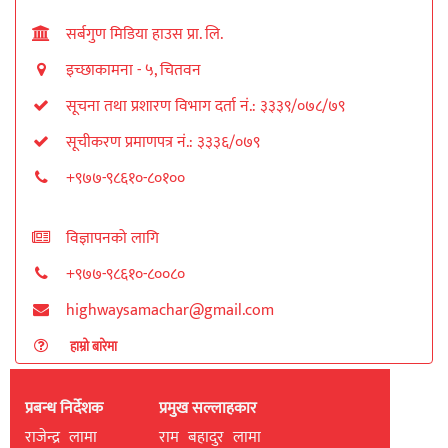
सर्बगुण मिडिया हाउस प्रा. लि.
इच्छाकामना - ५, चितवन
सूचना तथा प्रशारण विभाग दर्ता नं.: ३३३९/०७८/७९
सूचीकरण प्रमाणपत्र नं.: ३३३६/०७९
+९७७-९८६१०-८०१००
विज्ञापनको लागि
+९७७-९८६१०-८००८०
highwaysamachar@gmail.com
हाम्रो बारेमा
प्रबन्ध निर्देशक
प्रमुख सल्लाहकार
राजेन्द्र लामा
राम बहादुर लामा