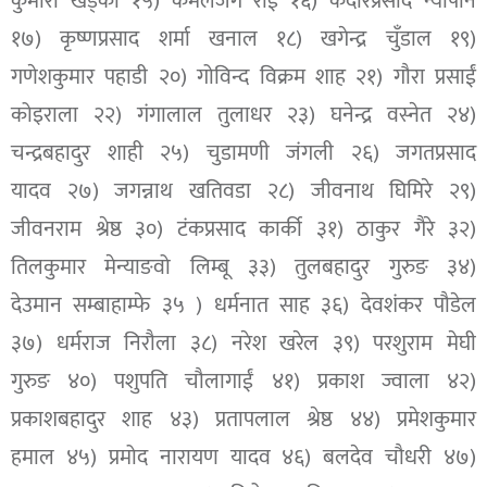
कुमारी खड्का १५) कमलजंग राई १६) केदारप्रसाद न्यौपाने
१७) कृष्णप्रसाद शर्मा खनाल १८) खगेन्द्र चुँडाल १९)
गणेशकुमार पहाडी २०) गोविन्द विक्रम शाह २१) गौरा प्रसाईं
कोइराला २२) गंगालाल तुलाधर २३) घनेन्द्र वस्नेत २४)
चन्द्रबहादुर शाही २५) चुडामणी जंगली २६) जगतप्रसाद
यादव २७) जगन्नाथ खतिवडा २८) जीवनाथ घिमिरे २९)
जीवनराम श्रेष्ठ ३०) टंकप्रसाद कार्की ३१) ठाकुर गैरे ३२)
तिलकुमार मेन्याङवो लिम्बू ३३) तुलबहादुर गुरुङ ३४)
देउमान सम्बाहाम्फे ३५ ) धर्मनात साह ३६) देवशंकर पौडेल
३७) धर्मराज निरौला ३८) नरेश खरेल ३९) परशुराम मेघी
गुरुङ ४०) पशुपति चौलागाईं ४१) प्रकाश ज्वाला ४२)
प्रकाशबहादुर शाह ४३) प्रतापलाल श्रेष्ठ ४४) प्रमेशकुमार
हमाल ४५) प्रमोद नारायण यादव ४६) बलदेव चौधरी ४७)