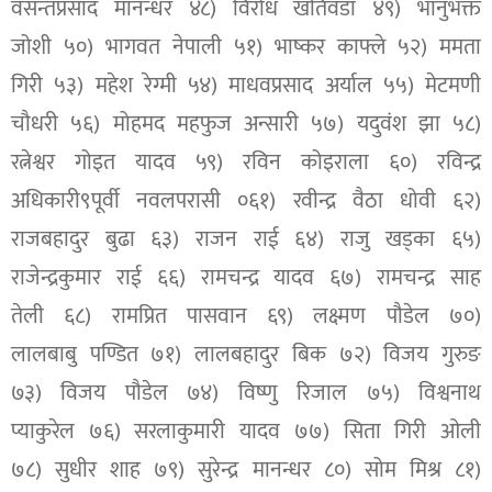
वसन्तप्रसाद मानन्धर ४८) विरोध खतिवडा ४९) भानुभक्त
जोशी ५०) भागवत नेपाली ५१) भाष्कर काफ्ले ५२) ममता
गिरी ५३) महेश रेग्मी ५४) माधवप्रसाद अर्याल ५५) मेटमणी
चौधरी ५६) मोहमद महफुज अन्सारी ५७) यदुवंश झा ५८)
रत्नेश्वर गोइत यादव ५९) रविन कोइराला ६०) रविन्द्र
अधिकारी९पूर्वी नवलपरासी ०६१) रवीन्द्र वैठा धोवी ६२)
राजबहादुर बुढा ६३) राजन राई ६४) राजु खड्का ६५)
राजेन्द्रकुमार राई ६६) रामचन्द्र यादव ६७) रामचन्द्र साह
तेली ६८) रामप्रित पासवान ६९) लक्ष्मण पौडेल ७०)
लालबाबु पण्डित ७१) लालबहादुर बिक ७२) विजय गुरुङ
७३) विजय पौडेल ७४) विष्णु रिजाल ७५) विश्वनाथ
प्याकुरेल ७६) सरलाकुमारी यादव ७७) सिता गिरी ओली
७८) सुधीर शाह ७९) सुरेन्द्र मानन्धर ८०) सोम मिश्र ८१)