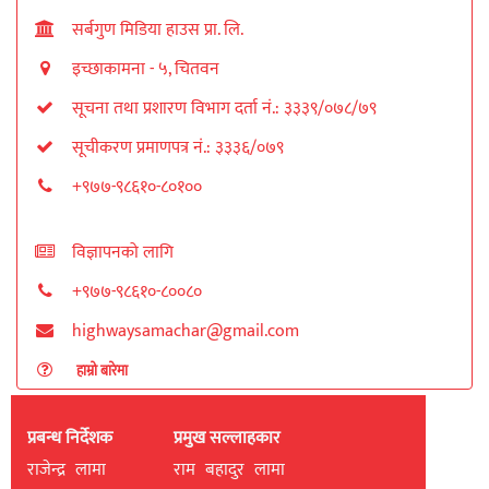
सर्बगुण मिडिया हाउस प्रा. लि.
इच्छाकामना - ५, चितवन
सूचना तथा प्रशारण विभाग दर्ता नं.: ३३३९/०७८/७९
सूचीकरण प्रमाणपत्र नं.: ३३३६/०७९
+९७७-९८६१०-८०१००
विज्ञापनको लागि
+९७७-९८६१०-८००८०
highwaysamachar@gmail.com
हाम्रो बारेमा
प्रबन्ध निर्देशक
प्रमुख सल्लाहकार
राजेन्द्र लामा
राम बहादुर लामा