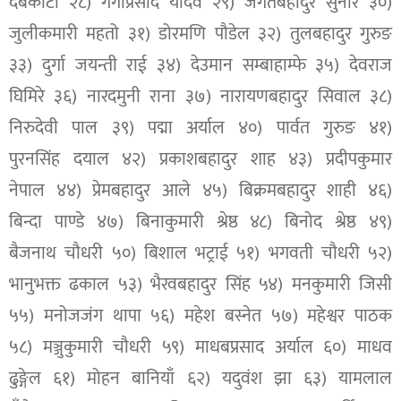
देबकोटा २८) गंगाप्रसाद यादव २९) जगतबहादुर सुनार ३०)
जुलीकमारी महतो ३१) डोरमणि पौडेल ३२) तुलबहादुर गुरुङ
३३) दुर्गा जयन्ती राई ३४) देउमान सम्बाहाम्फे ३५) देवराज
घिमिरे ३६) नारदमुनी राना ३७) नारायणबहादुर सिवाल ३८)
निरुदेवी पाल ३९) पद्मा अर्याल ४०) पार्वत गुरुङ ४१)
पुरनसिंह दयाल ४२) प्रकाशबहादुर शाह ४३) प्रदीपकुमार
नेपाल ४४) प्रेमबहादुर आले ४५) बिक्रमबहादुर शाही ४६)
बिन्दा पाण्डे ४७) बिनाकुमारी श्रेष्ठ ४८) बिनोद श्रेष्ठ ४९)
बैजनाथ चौधरी ५०) बिशाल भट्राई ५१) भगवती चौधरी ५२)
भानुभक्त ढकाल ५३) भैरवबहादुर सिंह ५४) मनकुमारी जिसी
५५) मनोजजंग थापा ५६) महेश बस्नेत ५७) महेश्वर पाठक
५८) मञ्जुकुमारी चौधरी ५९) माधबप्रसाद अर्याल ६०) माधव
ढुङ्गेल ६१) मोहन बानियाँ ६२) यदुवंश झा ६३) यामलाल