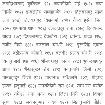
जगदिशप्रसाद कुसियैत ९९) जयन्तीदेवी राई १०१) जया
घिमिरे १०२) डम्बरसिंह सम्बाहाम्फे १०३) तिलबहादुर महत
क्षत्री १०४) तिलबहादुर विश्वकर्मा १०५) तैयव हुसेन मिया
१०५) थममाया थापा १०६) दलबहादुर राना १०७) दिनेशचन्द्र
यादव १०८) दिपकप्रसाद देवकोटा १०९) धर्मनाथ यादव ११०)
नजीर मियाँ १११) नरुलाल चौधरी ११२) पुरनसिंह दयाल
११३) बद्रीप्रसाद न्यौपाने ११४) बलवीर प्रसाद चौधरी ११५)
बिनाकुमारी श्रेष्ठ ११६) भीमबहादुर कार्की ११७) भुपेन्द्रबहादुर
थापा ११८) भैरवसुन्दर श्रेष्ठ ११९) मनकुमारी जिसी १२०)
मानबहादुर जिसी १२१) मायानाथ अधिकारी १२२) मोहमद
हारुन हलुवाई १२३) रामरतिदेवी राम १२४) रामशरण बस्नेत
१२५) रामेश्वर राना मगर १२६) लिला गिरी १२७) विजय
सुब्बा १२८) सरोजकुमार यादव १२९) सिताकुमारी पौडेल