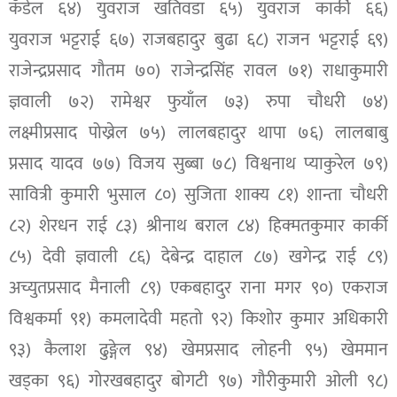
कँडेल ६४) युवराज खतिवडा ६५) युवराज कार्की ६६)
युवराज भट्टराई ६७) राजबहादुर बुढा ६८) राजन भट्टराई ६९)
राजेन्द्रप्रसाद गौतम ७०) राजेन्द्रसिंह रावल ७१) राधाकुमारी
ज्ञवाली ७२) रामेश्वर फुयाँल ७३) रुपा चौधरी ७४)
लक्ष्मीप्रसाद पोख्रेल ७५) लालबहादुर थापा ७६) लालबाबु
प्रसाद यादव ७७) विजय सुब्बा ७८) विश्वनाथ प्याकुरेल ७९)
सावित्री कुमारी भुसाल ८०) सुजिता शाक्य ८१) शान्ता चौधरी
८२) शेरधन राई ८३) श्रीनाथ बराल ८४) हिक्मतकुमार कार्की
८५) देवी ज्ञवाली ८६) देबेन्द्र दाहाल ८७) खगेन्द्र राई ८९)
अच्युतप्रसाद मैनाली ८९) एकबहादुर राना मगर ९०) एकराज
विश्वकर्मा ९१) कमलादेवी महतो ९२) किशोर कुमार अधिकारी
९३) कैलाश ढुङ्गेल ९४) खेमप्रसाद लोहनी ९५) खेममान
खड्का ९६) गोरखबहादुर बोगटी ९७) गौरीकुमारी ओली ९८)