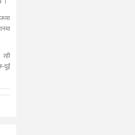
छ ।
हरूमा
ानमा
ी रही
क-दुई