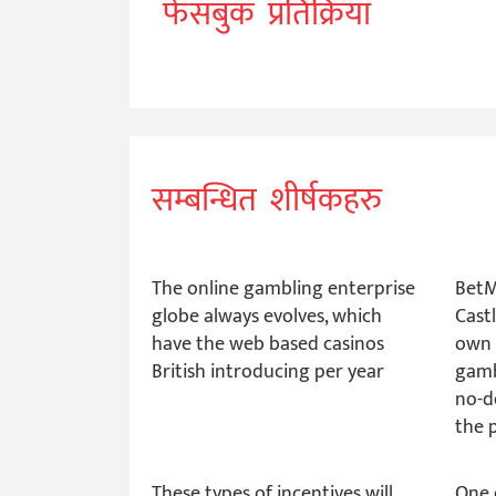
फेसबुक प्रतिक्रिया
सम्बन्धित शीर्षकहरु
The online gambling enterprise
BetM
globe always evolves, which
Castl
have the web based casinos
own 
British introducing per year
gamb
no-d
the 
These types of incentives will
One 