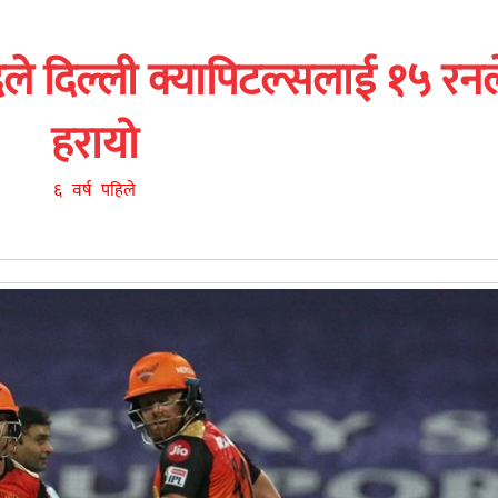
े दिल्ली क्यापिटल्सलाई १५ रनल
हरायो
६ वर्ष पहिले