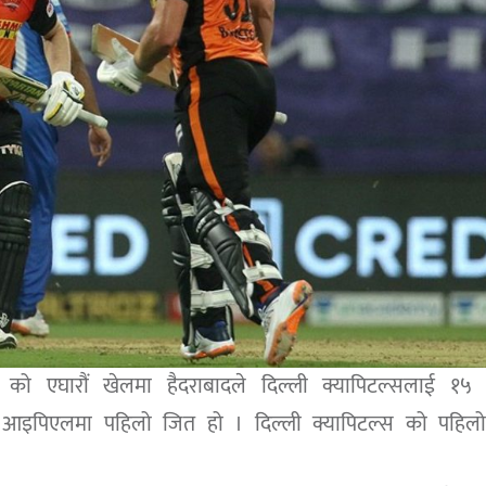
 को एघारौं खेलमा हैदराबादले दिल्ली क्यापिटल्सलाई १५
 आइपिएलमा पहिलो जित हो । दिल्ली क्यापिटल्स को पहिलो