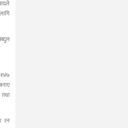
ादले
लागि
्दुल
 १४७
बनाए
१ तथा
४ रन