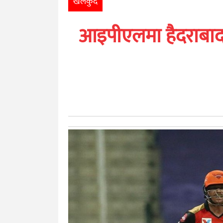
खेलकुद
खेलकुद
आइपीएलमा हैदराबादल
मनोरञ्जन
अन्तर्राष्ट्रिय
आर्थिक
अन्य
नेपाली
युनिकोड