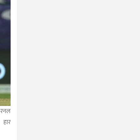
 रनल
 हार