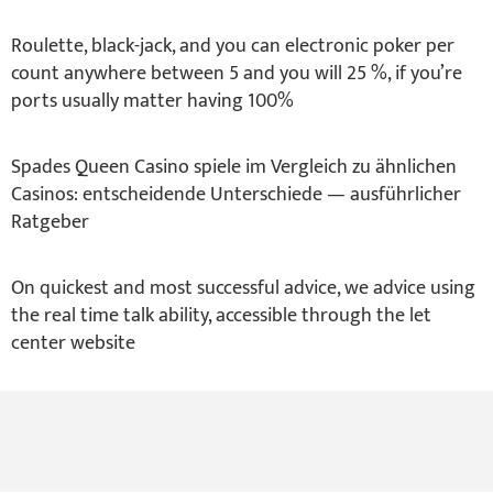
Roulette, black-jack, and you can electronic poker per
count anywhere between 5 and you will 25 %, if you’re
ports usually matter having 100%
Spades Queen Casino spiele im Vergleich zu ähnlichen
Casinos: entscheidende Unterschiede — ausführlicher
Ratgeber
On quickest and most successful advice, we advice using
the real time talk ability, accessible through the let
center website