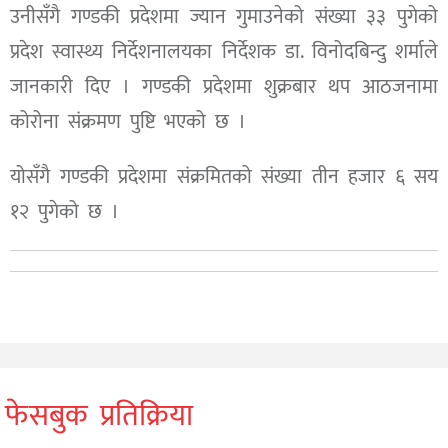
उनीसँगै गण्डकी प्रदेशमा ज्यान गुमाउनेको संख्या ३३ पुगेको
प्रदेश स्वास्थ्य निर्देशनालयका निर्देशक डा. विनोदबिन्दु शर्माले
जानकारी दिए । गण्डकी प्रदेशमा शुक्रबार थप आठजनामा
कोरोना संक्रमण पुष्टि भएको छ ।
योसँगै गण्डकी प्रदेशमा संक्रमितको संख्या तीन हजार ६ सय
१२ पुगेको छ ।
फेसबुक प्रतिक्रिया