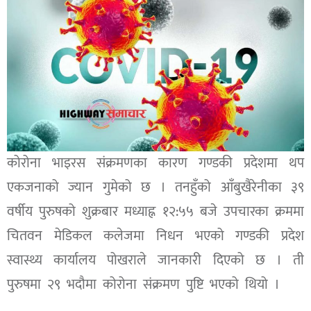
कोरोना भाइरस संक्रमणका कारण गण्डकी प्रदेशमा थप
एकजनाको ज्यान गुमेको छ । तनहुँको आँबुखैरेनीका ३९
वर्षीय पुरुषको शुक्रबार मध्याह्न १२:५५ बजे उपचारका क्रममा
चितवन मेडिकल कलेजमा निधन भएको गण्डकी प्रदेश
स्वास्थ्य कार्यालय पोखराले जानकारी दिएको छ । ती
पुरुषमा २९ भदौमा कोरोना संक्रमण पुष्टि भएको थियो ।