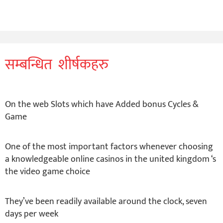
सम्बन्धित शीर्षकहरु
On the web Slots which have Added bonus Cycles &
Game
One of the most important factors whenever choosing
a knowledgeable online casinos in the united kingdom ‘s
the video game choice
They’ve been readily available around the clock, seven
days per week