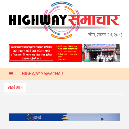
गृहपृष्ठ
हाइवे
अप्डेट
सोम, साउन २४, २०८३
ताजा
समाचार
प्रदेश
HIGHWAY SAMACHAR
प्रविधि
स्वास्थ्य
हाइवे आज
साहित्य
खेलकुद
मनोरञ्जन