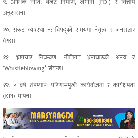
९. आर्थिक नीति: बजेट निर्माण, लगानी (FDI) र वित्तीय
अनुशासन।
१०. संकट व्यवस्थापन: विपद्को समयमा नेतृत्व र जनसञ्चार
(PR)।
११. भ्रष्टाचार नियन्त्रण: नीतिगत भ्रष्टाचारको अन्त्य र
‘Whistleblowing’ संयन्त्र।
१२. ५ वर्षे रोडम्याप: परिणाममुखी कार्ययोजना र कार्यक्षमता
(KPI) मापन।