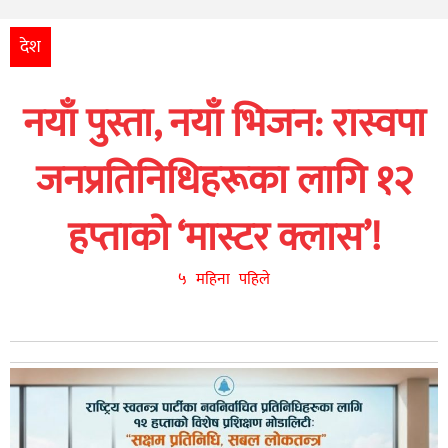
अन्तर्राष्ट्रिय
आर्थिक
देश
अन्य
नयाँ पुस्ता, नयाँ भिजन: रास्वपा
नेपाली
युनिकोड
जनप्रतिनिधिहरूका लागि १२
हप्ताको ‘मास्टर क्लास’!
५ महिना पहिले