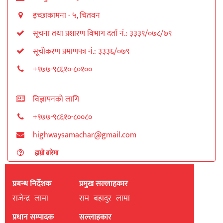
इच्छाकामना - ५, चितवन
सूचना तथा प्रशारण विभाग दर्ता नं.: ३३३९/०७८/७९
सूचीकरण प्रमाणपत्र नं.: ३३३६/०७९
+९७७-९८६१०-८०१००
विज्ञापनको लागि
+९७७-९८६१०-८००८०
highwaysamachar@gmail.com
हाम्रो बारेमा
प्रबन्ध निर्देशक
प्रमुख सल्लाहकार
राजेन्द्र लामा
राम बहादुर लामा
प्रधान सम्पादक
सल्लाहकार