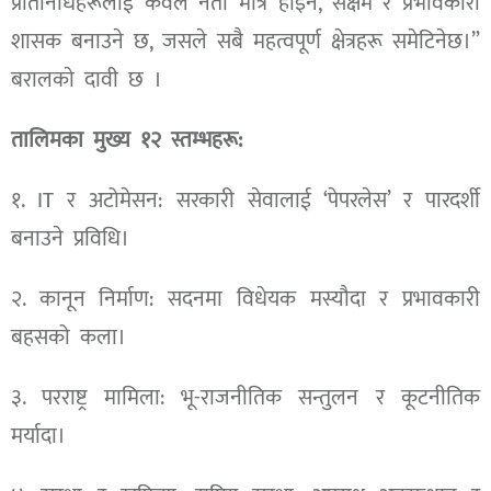
प्रतिनिधिहरूलाई केवल नेता मात्र होइन, सक्षम र प्रभावकारी
शासक बनाउने छ, जसले सबै महत्वपूर्ण क्षेत्रहरू समेटिनेछ।”
बरालकाे दावी छ ।
तालिमका मुख्य १२ स्तम्भहरू:
१. IT र अटोमेसन: सरकारी सेवालाई ‘पेपरलेस’ र पारदर्शी
बनाउने प्रविधि।
२. कानून निर्माण: सदनमा विधेयक मस्यौदा र प्रभावकारी
बहसको कला।
३. परराष्ट्र मामिला: भू-राजनीतिक सन्तुलन र कूटनीतिक
मर्यादा।