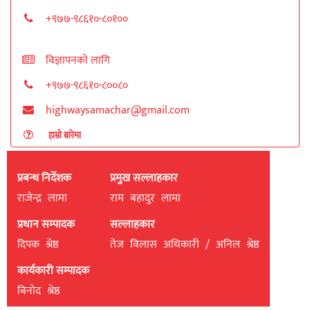
+९७७-९८६१०-८०१००
विज्ञापनको लागि
+९७७-९८६१०-८००८०
highwaysamachar@gmail.com
हाम्रो बारेमा
प्रबन्ध निर्देशक
प्रमुख सल्लाहकार
राजेन्द्र लामा
राम बहादुर लामा
प्रधान सम्पादक
सल्लाहकार
दिपक श्रेष्ठ
तेज विलास अधिकारी / अनिल श्रेष्ठ
कार्यकारी सम्पादक
बिनाेद श्रेष्ठ