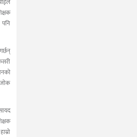
ाईंले
िक्षक
े पनि
र्छन्
 कसरी
ीवनको
ा जोक
 सायद
क्षक
ाम्रो