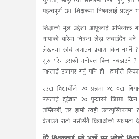
चुनौती, आफू त्यो संसारमा फिट हुनु हो । त
महत्वपूर्ण छ । शिक्षकमा विषयलाई प्रस्तुत गर्
शिक्षाको मूल उद्देश्य आफूलाई अभिव्यक्त ग
थापाको बारेमा निबन्ध लेख्न रुचाउँदैन भने उ
लेखनमा रुचि जगाउन प्रयास किन नगर्ने ? ग
सुरु गरेर उसको मनोबल किन नबढाउने ? शिक्
पक्षलाई उजागर गर्नु पनि हो । हामीले सिकाइ
एउटा विद्यार्थीले २० प्रश्नमा १८ वटा बिगा
उसलाई दुईबाट २० पुर्‍याउने जिम्मा कि
तम्सिन्छौँ, तर हामी त्यही उत्तरपुस्तिकाम
देखाउने रातो मसीसँगै विद्यार्थीको सक्षमता
धेरै शिक्षकलाई हुने अर्को भ्रम भनेको शिक्ष