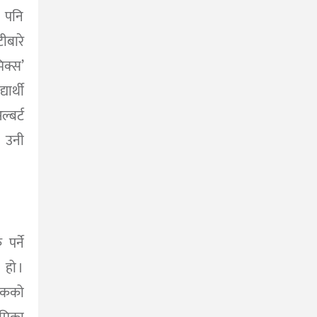
ँ पनि
ीबारे
िक्स’
ार्थी
्बर्ट
 उनी
पर्ने
 हो ।
्षकको