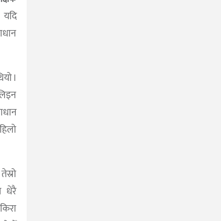
। यदि
माधान
ियो ।
लिइन
माधान
पहिलो
ेस्रो
 धेरै
 किरा