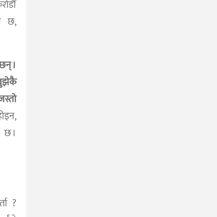
रोडौँ
ा छ,
छन् ।
ुझेकै
जस्तो
ोइन,
ो छ ।
्ता ?