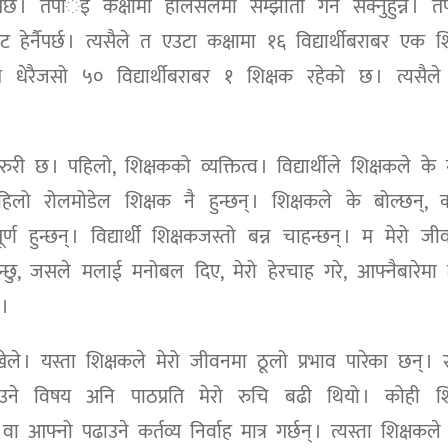
 । तपार्इं कक्षामा होलसेलमा सम्झौता गर्न सक्नुहुन्न । तप
ट हेर्नैपर्छ । त्यसैले त एउटा कक्षामा १६ विद्यार्थीबराबर एक श
पात धेरैजसो ५० विद्यार्थीबराबर १ शिक्षक रहेको छ । त्यसैल
 छ । पहिलो, शिक्षकको व्यक्तित्व । विद्यार्थीले शिक्षकले के ग
ो पहिलो रोलमोडेल शिक्षक नै हुन्छन् । शिक्षकले के बोल्छन्,
र्ण हुन्छन् । विद्यार्थी शिक्षकजस्तो बन्न चाहन्छन् । म मेरो ज
म्झन्छु, जसले मलाई मनोबल दिए, मेरो हेरचाह गरे, आफ्नैबारेम
 ।
ी खेले । यस्ता शिक्षकले मेरो जीवनमा ठूलो प्रभाव पारेका छन् ।
ाउने विषय अनि पाठप्रति मेरो रुचि बढी थियो । कोही शि
वा आफ्नो पढाउने कर्तव्य निर्वाह मात्र गर्छन् । त्यस्ता शिक्षकले ह