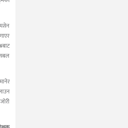
ूमिका
ीमसेन
लगाएर
्नबाट
ो सबल
मानेर
लाउन
मजोरी
िक्षक