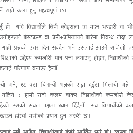
्यसका निम्ति, शिक्षक र विद्यार्थीको संवाद अनि सम्बन्धको भ
ने राम्रो कला हुनु महत्वपूर्ण छ ।
र्नु हो । यदि विद्यार्थीले बिपी कोइराला वा मदन भण्डारी वा भ
नीहरूको बेस्टफ्रेन्ड वा प्रेमी÷प्रेमिकाको बारेमा निबन्ध लेख्न 
ाह्रो प्रश्नको उत्तर दिन सक्दैन भने उसलाई आउने सजिलो प्रश
षाको उद्देश्य कमजोरी मात्र पत्ता लगाउनु होइन, विद्यार्थीक
लाई परिणाम बनाएर हेर्‍यौँ ।
र्‍यो भने, १८ वटा बिगार्‍यो भन्नुको सट्टा दुईटा मिलायो भन्ने 
न नलिने ? हामी रातो कलम बोकेर विद्यार्थीको कमजोरी के
ा रहेको उसको सबल पक्षमा ध्यान दिँदैनौँ । अब विद्यार्थीको क
 देखाउने हरियो मसीको प्रयोग हुन जरुरी छ ।
कलाई सबै आउँछ, विद्यार्थीलाई केही आउँदैन भन्ने हो । त्यस्ता श