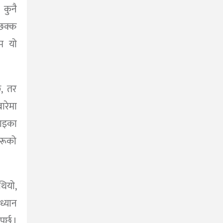
 कुनै
 छक्क
ाम यो
छ, तर
ारेमा
काइका
रूको
थियो,
ध्यान
र्छ ।