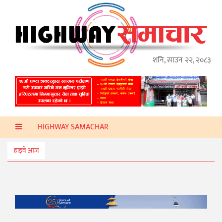
गृहपृष्ठ
हाइवे
अप्डेट
शनि, साउन २२, २०८३
ताजा
समाचार
प्रदेश
HIGHWAY SAMACHAR
प्रविधि
स्वास्थ्य
हाइवे आज
साहित्य
खेलकुद
मनोरञ्जन