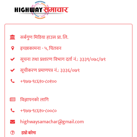
सर्बगुण मिडिया हाउस प्रा. लि.
इच्छाकामना - ५, चितवन
सूचना तथा प्रशारण विभाग दर्ता नं.: ३३३९/०७८/७९
सूचीकरण प्रमाणपत्र नं.: ३३३६/०७९
+९७७-९८६१०-८०१००
विज्ञापनको लागि
+९७७-९८६१०-८००८०
highwaysamachar@gmail.com
हाम्रो बारेमा