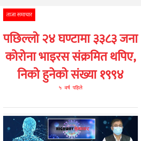
अन्तर्राष्ट्रिय
आर्थिक
ताजा समाचार
अन्य
पछिल्लो २४ घण्टामा ३३८३ जना
नेपाली
युनिकोड
कोरोना भाइरस संक्रमित थपिए,
निको हुनेको संख्या १९९४
५ वर्ष पहिले