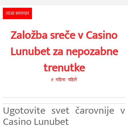
अन्तर्राष्ट्रिय
आर्थिक
ताजा समाचार
अन्य
Založba sreče v Casino
नेपाली
युनिकोड
Lunubet za nepozabne
trenutke
१ महिना पहिले
Ugotovite svet čarovnije v
Casino Lunubet