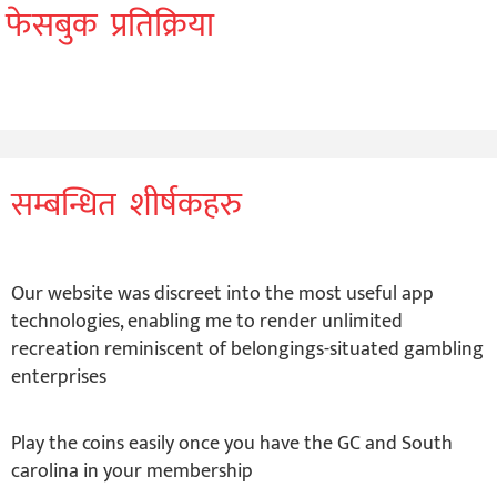
फेसबुक प्रतिक्रिया
सम्बन्धित शीर्षकहरु
Our website was discreet into the most useful app
technologies, enabling me to render unlimited
recreation reminiscent of belongings-situated gambling
enterprises
Play the coins easily once you have the GC and South
carolina in your membership