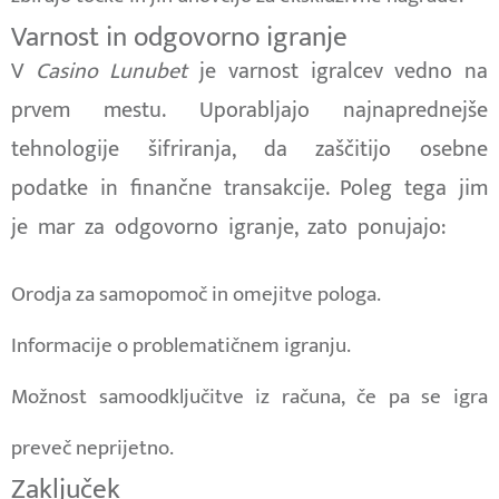
Varnost in odgovorno igranje
V
Casino Lunubet
je varnost igralcev vedno na
prvem mestu. Uporabljajo najnaprednejše
tehnologije šifriranja, da zaščitijo osebne
podatke in finančne transakcije. Poleg tega jim
je mar za odgovorno igranje, zato ponujajo:
Orodja za samopomoč in omejitve pologa.
Informacije o problematičnem igranju.
Možnost samoodključitve iz računa, če pa se igra
preveč neprijetno.
Zaključek