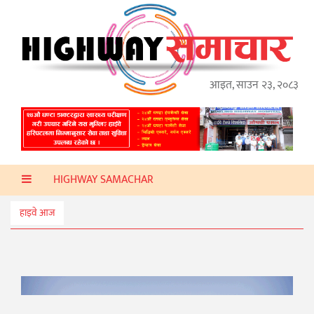
गृहपृष्ठ
हाइवे
अप्डेट
आइत, साउन २३, २०८३
ताजा
समाचार
प्रदेश
HIGHWAY SAMACHAR
प्रविधि
स्वास्थ्य
हाइवे आज
साहित्य
खेलकुद
मनोरञ्जन