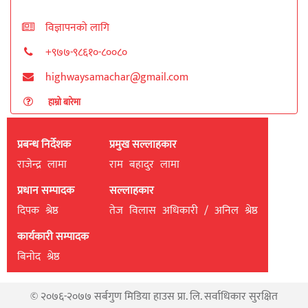
विज्ञापनको लागि
+९७७-९८६१०-८००८०
highwaysamachar@gmail.com
हाम्रो बारेमा
प्रबन्ध निर्देशक
प्रमुख सल्लाहकार
राजेन्द्र लामा
राम बहादुर लामा
प्रधान सम्पादक
सल्लाहकार
दिपक श्रेष्ठ
तेज विलास अधिकारी / अनिल श्रेष्ठ
कार्यकारी सम्पादक
बिनाेद श्रेष्ठ
© २०७६-२०७७ सर्बगुण मिडिया हाउस प्रा. लि. सर्वाधिकार सुरक्षित