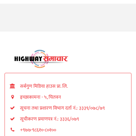
सर्बगुण मिडिया हाउस प्रा. लि.
इच्छाकामना - ५, चितवन
सूचना तथा प्रशारण विभाग दर्ता नं.: ३३३९/०७८/७९
सूचीकरण प्रमाणपत्र नं.: ३३३६/०७९
+९७७-९८६१०-८०१००