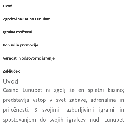
Uvod
Zgodovina Casino Lunubet
Igralne možnosti
Bonusi in promocije
Varnost in odgovorno igranje
Zaključek
Uvod
Casino Lunubet ni zgolj še en spletni kazino;
predstavlja vstop v svet zabave, adrenalina in
priložnosti. S svojimi razburljivimi igrami in
spoštovanjem do svojih igralcev, nudi Lunubet