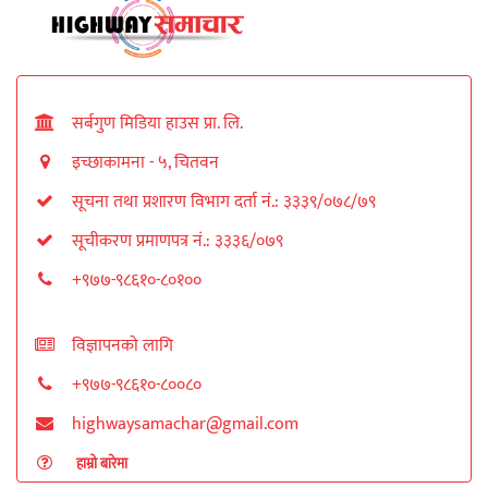
सर्बगुण मिडिया हाउस प्रा. लि.
इच्छाकामना - ५, चितवन
सूचना तथा प्रशारण विभाग दर्ता नं.: ३३३९/०७८/७९
सूचीकरण प्रमाणपत्र नं.: ३३३६/०७९
+९७७-९८६१०-८०१००
विज्ञापनको लागि
+९७७-९८६१०-८००८०
highwaysamachar@gmail.com
हाम्रो बारेमा