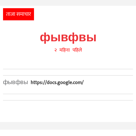
अन्तर्राष्ट्रिय
आर्थिक
ताजा समाचार
अन्य
фывфвы
नेपाली
युनिकोड
२ महिना पहिले
фывфвы
https://docs.google.com/