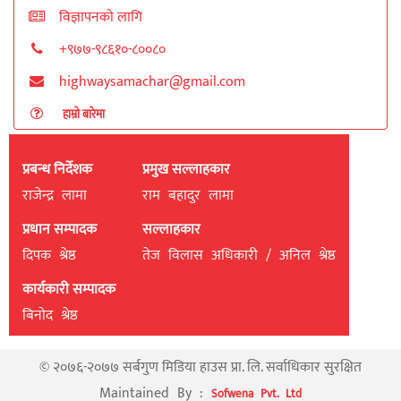
विज्ञापनको लागि
+९७७-९८६१०-८००८०
highwaysamachar@gmail.com
हाम्रो बारेमा
प्रबन्ध निर्देशक
प्रमुख सल्लाहकार
राजेन्द्र लामा
राम बहादुर लामा
प्रधान सम्पादक
सल्लाहकार
दिपक श्रेष्ठ
तेज विलास अधिकारी / अनिल श्रेष्ठ
कार्यकारी सम्पादक
बिनाेद श्रेष्ठ
© २०७६-२०७७ सर्बगुण मिडिया हाउस प्रा. लि. सर्वाधिकार सुरक्षित
Maintained By :
Sofwena Pvt. Ltd