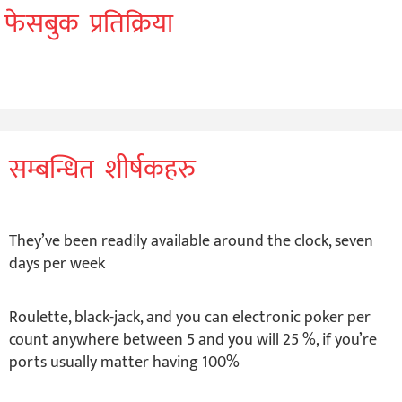
फेसबुक प्रतिक्रिया
सम्बन्धित शीर्षकहरु
They’ve been readily available around the clock, seven
days per week
Roulette, black-jack, and you can electronic poker per
count anywhere between 5 and you will 25 %, if you’re
ports usually matter having 100%