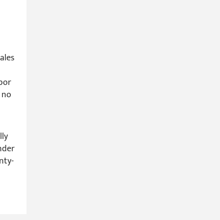
ales
 por
y no
lly
ender
nty-