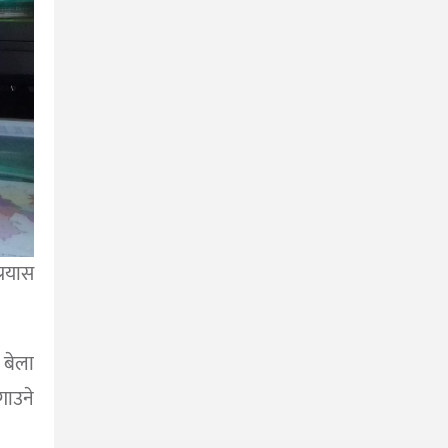
रयास
बेला
ाउने