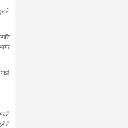
मुखले
पत्ति
ागेर
गाडी
संघले
हरीले