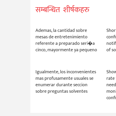
सम्बन्धित शीर्षकहरु
Ademas, la cantidad sobre
Short
mesas de entretenimiento
conf
referente a preparado seri�a
noti
cinco, mayormente ya pequeno
of so
Igualmente, los inconvenientes
Show
mas profusamente usuales se
rate
enumerar durante seccion
need
sobre preguntas solventes
moni
conf