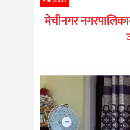
ताजा समाचार
खेलकुद
मेचीनगर नगरपालिकाका
मनोरञ्जन
अन्तर्राष्ट्रिय
आर्थिक
अन्य
नेपाली
युनिकोड