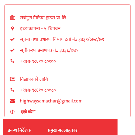
सर्बगुण मिडिया हाउस प्रा. लि.
इच्छाकामना - ५, चितवन
सूचना तथा प्रशारण विभाग दर्ता नं.: ३३३९/०७८/७९
सूचीकरण प्रमाणपत्र नं.: ३३३६/०७९
+९७७-९८६१०-८०१००
विज्ञापनको लागि
+९७७-९८६१०-८००८०
highwaysamachar@gmail.com
हाम्रो बारेमा
प्रबन्ध निर्देशक
प्रमुख सल्लाहकार