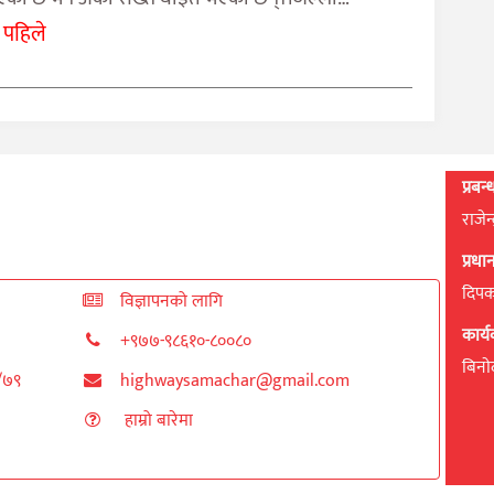
 पहिले
प्रबन
राजेन
प्रध
दिपक 
विज्ञापनको लागि
कार्
+९७७-९८६१०-८००८०
बिनाेद
८/७९
highwaysamachar@gmail.com
हाम्रो बारेमा