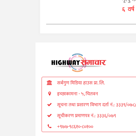
६ वर्ष
सर्बगुण मिडिया हाउस प्रा. लि.
इच्छाकामना - ५, चितवन
सूचना तथा प्रशारण विभाग दर्ता नं.: ३३३९/०७
सूचीकरण प्रमाणपत्र नं.: ३३३६/०७९
+९७७-९८६१०-८०१००