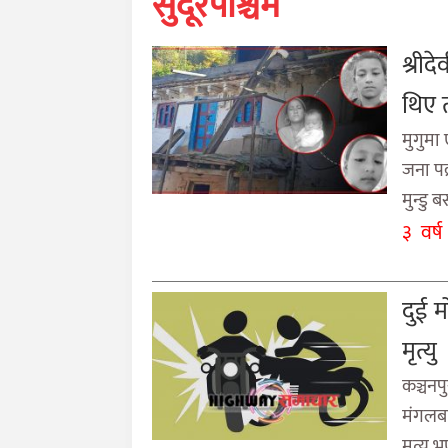
सुदूरपश्चिम
खेलकुद
श्रीद
मनोरञ्जन
थिए 
अन्तर्राष्ट्रिय
मुगुमा
जना पक
आर्थिक
मुन्डु 
अन्य
३ वर्ष
नेपाली
युनिकोड
दुई 
मृत्यु
कञ्चनप
मंगलब
मृत्यु