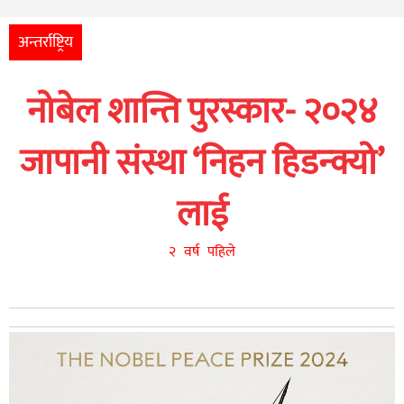
अन्तर्राष्ट्रिय
आर्थिक
अन्तर्राष्ट्रिय
अन्य
नोबेल शान्ति पुरस्कार- २०२४
नेपाली
युनिकोड
जापानी संस्था ‘निहन हिडन्क्यो’
लाई
२ वर्ष पहिले