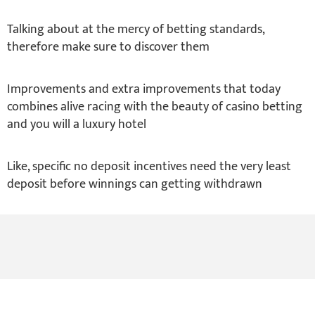
Talking about at the mercy of betting standards,
therefore make sure to discover them
Improvements and extra improvements that today
combines alive racing with the beauty of casino betting
and you will a luxury hotel
Like, specific no deposit incentives need the very least
deposit before winnings can getting withdrawn