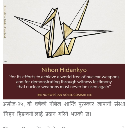
असोज-२५, यो वर्षको नोबेल शान्ति पुरस्कार जापानी संस्था
‘निहन हिडन्क्यो’लाई प्रदान गरिने भएको छ।