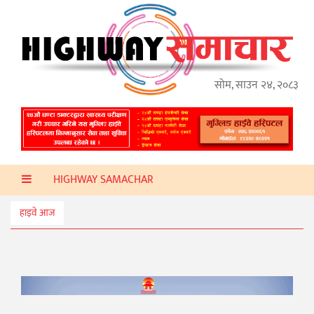
गृहपृष्ठ
हाइवे
अप्डेट
सोम, साउन २४, २०८३
ताजा
समाचार
प्रदेश
HIGHWAY SAMACHAR
प्रविधि
स्वास्थ्य
हाइवे आज
साहित्य
खेलकुद
मनोरञ्जन