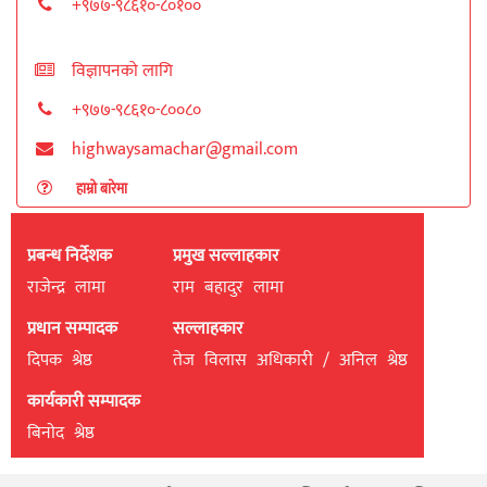
+९७७-९८६१०-८०१००
विज्ञापनको लागि
+९७७-९८६१०-८००८०
highwaysamachar@gmail.com
हाम्रो बारेमा
प्रबन्ध निर्देशक
प्रमुख सल्लाहकार
राजेन्द्र लामा
राम बहादुर लामा
प्रधान सम्पादक
सल्लाहकार
दिपक श्रेष्ठ
तेज विलास अधिकारी / अनिल श्रेष्ठ
कार्यकारी सम्पादक
बिनाेद श्रेष्ठ