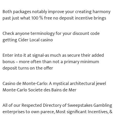
Both packages notably improve your creating harmony
past just what 100 % free no deposit incentive brings
Check anyone terminology for your discount code
getting Cider Local casino
Enter into it at signal-as much as secure their added
bonus – more often than not a primary minimum
deposit turns on the offer
Casino de Monte-Carlo: A mystical architectural jewel
Monte-Carlo Societe des Bains de Mer
All of our Respected Directory of Sweepstakes Gambling
enterprises to own parece, Most significant Incentives, &