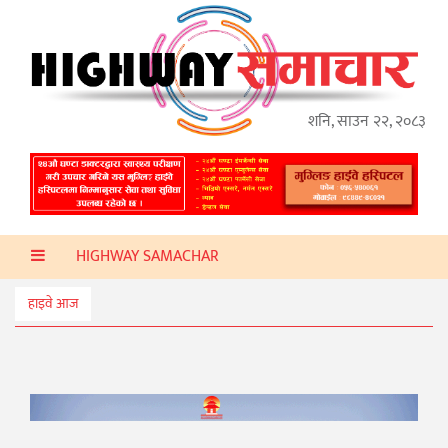
गृहपृष्ठ
हाइवे
अप्डेट
शनि, साउन २२, २०८३
ताजा
समाचार
प्रदेश
HIGHWAY SAMACHAR
प्रविधि
स्वास्थ्य
हाइवे आज
साहित्य
खेलकुद
मनोरञ्जन