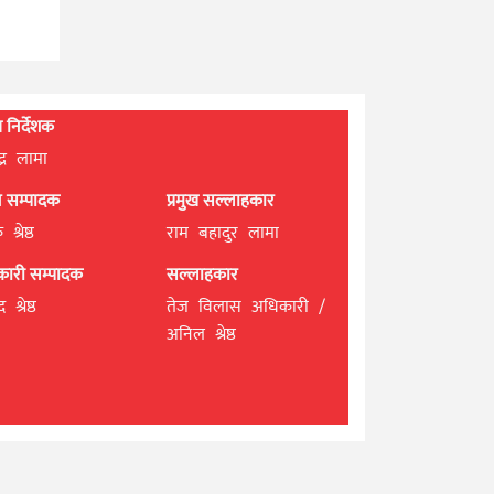
्ध निर्देशक
्द्र लामा
ान सम्पादक
प्रमुख सल्लाहकार
श्रेष्ठ
राम बहादुर लामा
यकारी सम्पादक
सल्लाहकार
 श्रेष्ठ
तेज विलास अधिकारी /
अनिल श्रेष्ठ