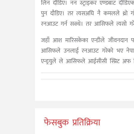
लिन दौडिए। नन स्ट्राइकर एण्डबाट दौडिएक
पुन दौडिए। तर त्यसअघि नै कमलले थ्रो
रनआउट गर्न सक्थे। तर आसिफले त्यसो गर
जहाँ आश मारिसकेका एन्डीले जीवनदान पा
आसिफले उनलाई रनआउट गरेको भए नेपालले उ
एन्ड्रयुले ले आसिफले आईसीसी स्प्रिट 
फेसबुक प्रतिक्रिया