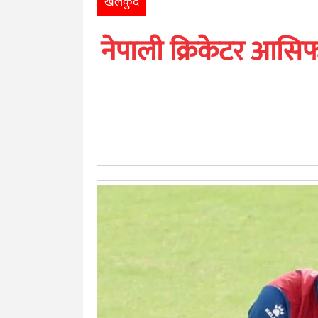
खेलकुद
खेलकुद
नेपाली क्रिकेटर आसिफ
मनोरञ्जन
अन्तर्राष्ट्रिय
आर्थिक
अन्य
नेपाली
युनिकोड