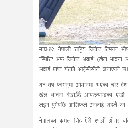
माघ-१२, नेपाली राष्ट्रिय क्रिकेट टिमका
‘स्पिरिट अफ क्रिकेट अवार्ड’ (खेल भावना 
अवार्ड प्राप्त गरेको आईसीसीले जनाएको छ
गत वर्ष फागनुमा ओमानमा भएको चार देश सम
खेल भावना देखाउँदै आयरल्यान्डका एन्डी 
लड्न पुगेपछि आसिफले उनलाई सहजै रन आउ
नेपालका कमल सिंह ऐरी १९औं ओभर बलिङ 