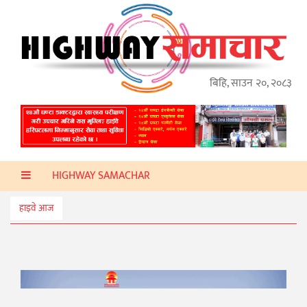
गृहपृष्ठ
हाइवे
अप्डेट
बिहि, साउन २०, २०८३
ताजा
समाचार
प्रदेश
HIGHWAY SAMACHAR
प्रविधि
स्वास्थ्य
हाइवे आज
साहित्य
खेलकुद
मनोरञ्जन