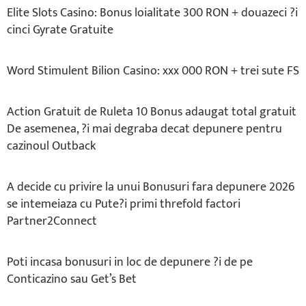
Elite Slots Casino: Bonus loialitate 300 RON + douazeci ?i
cinci Gyrate Gratuite
Word Stimulent Bilion Casino: xxx 000 RON + trei sute FS
Action Gratuit de Ruleta 10 Bonus adaugat total gratuit
De asemenea, ?i mai degraba decat depunere pentru
cazinoul Outback
A decide cu privire la unui Bonusuri fara depunere 2026
se intemeiaza cu Pute?i primi threfold factori
Partner2Connect
Poti incasa bonusuri in loc de depunere ?i de pe
Conticazino sau Get’s Bet