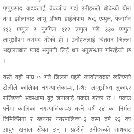
पप्पुप्रसाद यादबलाई चेकजाँच गर्दा उनीहरुले बोकेको बोरा
तथा झोलाबाट लागू औषध डाईजेपाम १०६ एम्पुल, फेनार्गन
११२ एम्पुल र नुरफिन ११२ एम्पुल गरी ३३० एम्पुल
लागूऔषध बरामद गरेको हो । उनीहरुलाई चितवन जिल्ला
अदालतबाट म्याद अनुमती लिई थप अनुसन्धान गरिरहेको छ
।
यस्तै यही माघ ७ गते जिल्ला प्रहरी कार्यालयबाट खटिएको
टोलीले कालिका नगरपालिका–१, स्थित लागूऔषध लुकाएर
राखिएको अवस्थामा दुई जनालाई पक्राउ गरेको छ । पक्राउ
पर्नेमा कालिका नगरपालिका–४ बस्ने वर्ष २४ का निर्मल
तिमिल्सिना र रत्ननगर नगरपालिका–३ बस्ने वर्ष २३ का
आयुष खनाल रहेका छन् । प्रहरीले उनीहरुको साथबाट