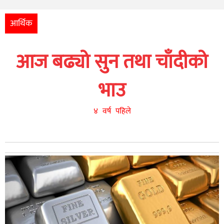
अन्तर्राष्ट्रिय
आर्थिक
आर्थिक
अन्य
आज बढ्यो सुन तथा चाँदीको
नेपाली
युनिकोड
भाउ
४ वर्ष पहिले