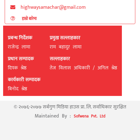
highwaysamachar@gmail.com
हाम्रो बारेमा
प्रबन्ध निर्देशक
प्रमुख सल्लाहकार
राजेन्द्र लामा
राम बहादुर लामा
प्रधान सम्पादक
सल्लाहकार
दिपक श्रेष्ठ
तेज विलास अधिकारी / अनिल श्रेष्ठ
कार्यकारी सम्पादक
बिनाेद श्रेष्ठ
© २०७६-२०७७ सर्बगुण मिडिया हाउस प्रा. लि. सर्वाधिकार सुरक्षित
Maintained By :
Sofwena Pvt. Ltd