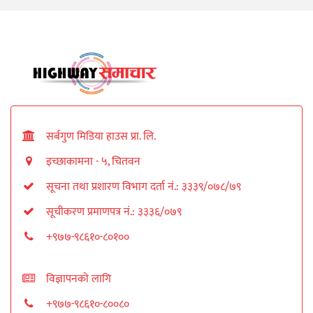
सर्बगुण मिडिया हाउस प्रा. लि.
इच्छाकामना - ५, चितवन
सूचना तथा प्रशारण विभाग दर्ता नं.: ३३३९/०७८/७९
सूचीकरण प्रमाणपत्र नं.: ३३३६/०७९
+९७७-९८६१०-८०१००
विज्ञापनको लागि
+९७७-९८६१०-८००८०