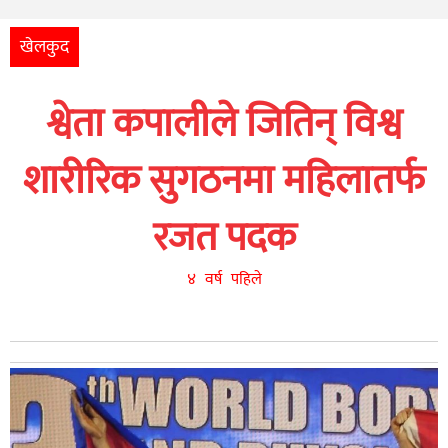
अन्तर्राष्ट्रिय
आर्थिक
खेलकुद
अन्य
श्वेता कपालीले जितिन् विश्व
नेपाली
युनिकोड
शारीरिक सुगठनमा महिलातर्फ
रजत पदक
४ वर्ष पहिले