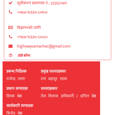
सूचीकरण प्रमाणपत्र नं.: ३३३६/०७९
+९७७-९८६१०-८०१००
विज्ञापनको लागि
+९७७-९८६१०-८००८०
highwaysamachar@gmail.com
हाम्रो बारेमा
प्रबन्ध निर्देशक
प्रमुख सल्लाहकार
राजेन्द्र लामा
राम बहादुर लामा
प्रधान सम्पादक
सल्लाहकार
दिपक श्रेष्ठ
तेज विलास अधिकारी / अनिल श्रेष्ठ
कार्यकारी सम्पादक
बिनाेद श्रेष्ठ