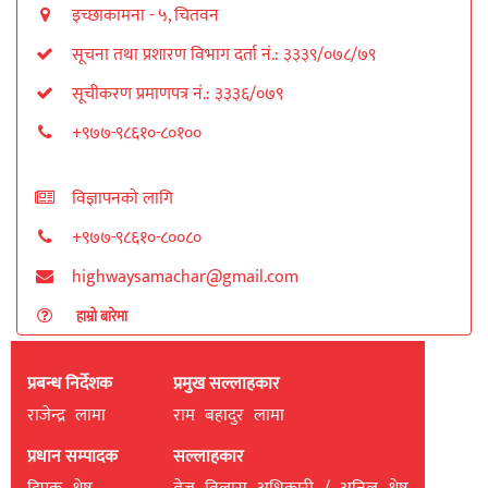
इच्छाकामना - ५, चितवन
सूचना तथा प्रशारण विभाग दर्ता नं.: ३३३९/०७८/७९
सूचीकरण प्रमाणपत्र नं.: ३३३६/०७९
+९७७-९८६१०-८०१००
विज्ञापनको लागि
+९७७-९८६१०-८००८०
highwaysamachar@gmail.com
हाम्रो बारेमा
प्रबन्ध निर्देशक
प्रमुख सल्लाहकार
राजेन्द्र लामा
राम बहादुर लामा
प्रधान सम्पादक
सल्लाहकार