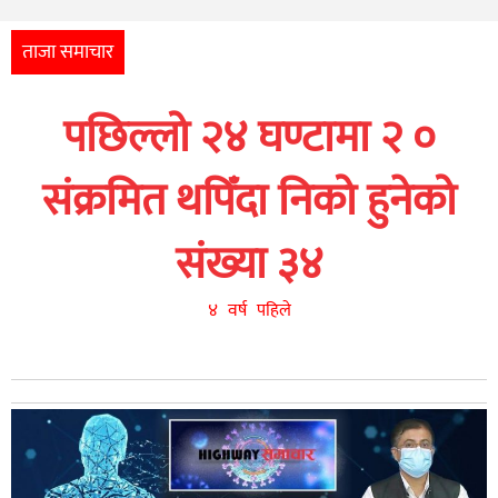
अन्तर्राष्ट्रिय
आर्थिक
ताजा समाचार
अन्य
पछिल्लो २४ घण्टामा २ ०
नेपाली
युनिकोड
संक्रमित थपिँदा निको हुनेको
संख्या ३४
४ वर्ष पहिले