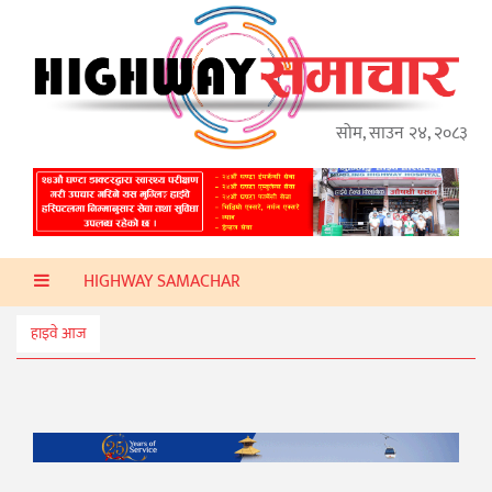
गृहपृष्ठ
हाइवे
अप्डेट
सोम, साउन २४, २०८३
ताजा
समाचार
प्रदेश
HIGHWAY SAMACHAR
प्रविधि
स्वास्थ्य
हाइवे आज
साहित्य
खेलकुद
मनोरञ्जन