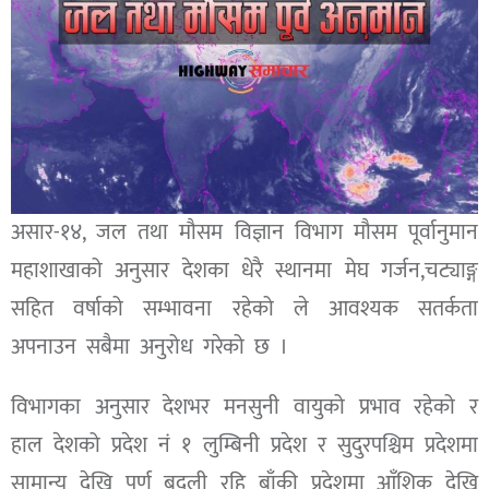
असार-१४, जल तथा मौसम विज्ञान विभाग मौसम पूर्वानुमान
महाशाखाको अनुसार देशका धेरै स्थानमा मेघ गर्जन,चट्याङ्ग
सहित वर्षाको सम्भावना रहेको ले आवश्यक सतर्कता
अपनाउन सबैमा अनुरोध गरेको छ ।
विभागका अनुसार देशभर मनसुनी वायुको प्रभाव रहेको र
हाल देशको प्रदेश नं १ लुम्बिनी प्रदेश र सुदुरपश्चिम प्रदेशमा
सामान्य देखि पुर्ण बदली रहि बाँकी प्रदेशमा आँशिक देखि