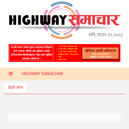
गृहपृष्ठ
हाइवे
अप्डेट
शनि, साउन २२, २०८३
ताजा
समाचार
प्रदेश
HIGHWAY SAMACHAR
प्रविधि
स्वास्थ्य
हाइवे आज
साहित्य
खेलकुद
मनोरञ्जन