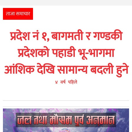
अन्तर्राष्ट्रिय
आर्थिक
ताजा समाचार
अन्य
प्रदेश नं १, बागमती र गण्डकी
नेपाली
युनिकोड
प्रदेशको पहाडी भू-भागमा
आंशिक देखि सामान्य बदली हुने
४ वर्ष पहिले