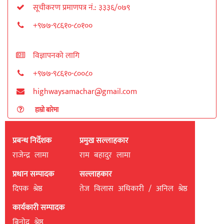
सूचीकरण प्रमाणपत्र नं.: ३३३६/०७९
+९७७-९८६१०-८०१००
विज्ञापनको लागि
+९७७-९८६१०-८००८०
highwaysamachar@gmail.com
हाम्रो बारेमा
प्रबन्ध निर्देशक
प्रमुख सल्लाहकार
राजेन्द्र लामा
राम बहादुर लामा
प्रधान सम्पादक
सल्लाहकार
दिपक श्रेष्ठ
तेज विलास अधिकारी / अनिल श्रेष्ठ
कार्यकारी सम्पादक
बिनाेद श्रेष्ठ