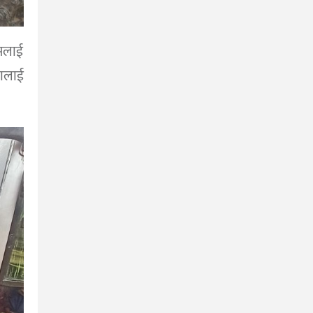
बसलाई
ालाई