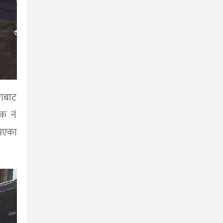
ाबाट
रक नं
भएका