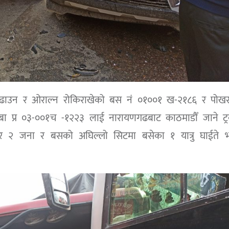
 चढाउन र ओराल्न रोकिराखेको बस नं ०१००१ ख-२१८६ र पोखर
 बा प्र ०३-००१च -१२२३ लाई नारायणगढबाट काठमाडौँ जाने ट्
र २ जना र बसको अघिल्लो सिटमा बसेका १ यात्रु घाईते 