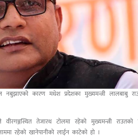
 नबुझाएकाे कारण मधेश प्रदेशका मुख्यमन्त्री लालबाबु राउ
 वीरगञ्जस्थित तेजारथ टाेलमा रहेकाे मुख्यमन्त्री राउतको
ाममा रहेको खानेपानीको लाईन काटेकाे हाे ।