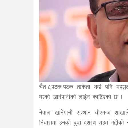
चैत-८,पटक-पटक ताकेता गर्दा पनि महसुल
घरकाे खानेपानीकाे लाईन काटिएकाे छ ।
नेपाल खानेपानी संस्थान वीरगन्ज शाखाले
निवासमा उनकाे बुवा दशरथ राउत गद्दीको न