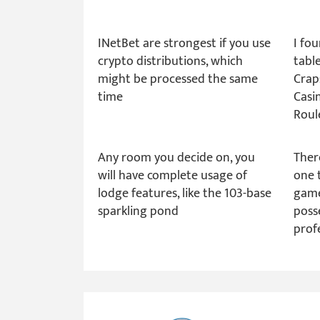
INetBet are strongest if you use
I fou
crypto distributions, which
table
might be processed the same
Craps
time
Casi
Roul
Any room you decide on, you
Ther
will have complete usage of
one t
lodge features, like the 103-base
game
sparkling pond
poss
prof