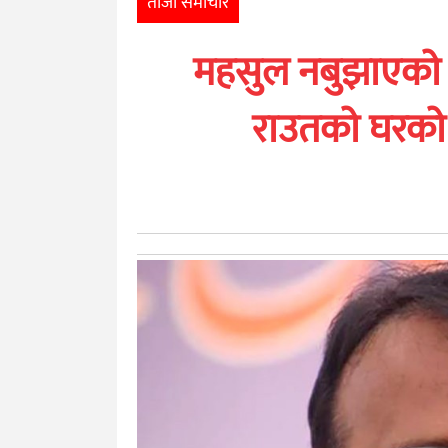
ताजा समाचार
खेलकुद
महसुल नबुझाएकाे क
मनोरञ्जन
राउतकाे घरका
अन्तर्राष्ट्रिय
आर्थिक
अन्य
नेपाली
युनिकोड