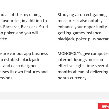
nd all of the my dining
Studying a correct gaming
 favourites, in addition to
measures is also notably
, Baccarat, Blackjack, Stud
enhance your opportunity
no poker, and you will
getting games instance
ette
blackjack, poker, plus bacca
e are various app business
MONOPOLY’s give computes
o establish black-jack
internet losings more an
, and each designer
effective eight-time several
esses its own features and
months ahead of delivering
essions
bonus currency
प्रबन