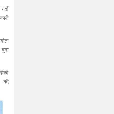
र्दा
काले
्यौता
बुवा
हेको
गर्दै