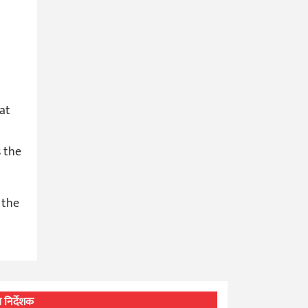
rat
 the
 the
्ध निर्देशक