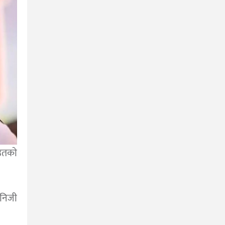
तकाे
 निजी