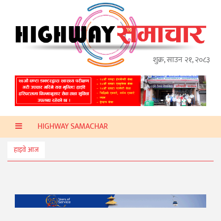
गृहपृष्ठ
हाइवे
अप्डेट
शुक्र, साउन २१, २०८३
ताजा
समाचार
प्रदेश
HIGHWAY SAMACHAR
प्रविधि
स्वास्थ्य
हाइवे आज
साहित्य
खेलकुद
मनोरञ्जन