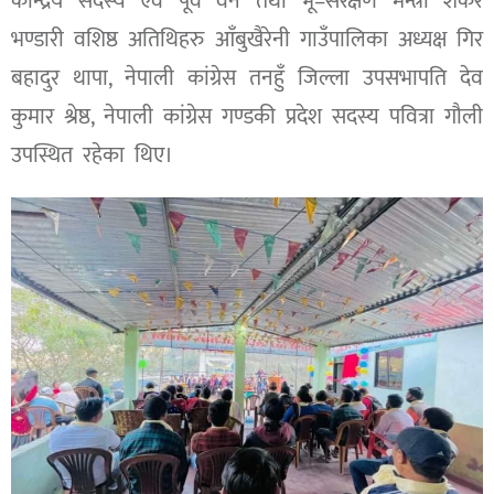
केन्द्रिय सदस्य एवं पूर्व वन तथा भू–संरक्षण मन्त्री शंकर
भण्डारी वशिष्ठ अतिथिहरु आँबुखैरेनी गाउँपालिका अध्यक्ष गिर
बहादुर थापा, नेपाली कांग्रेस तनहुँ जिल्ला उपसभापति देव
कुमार श्रेष्ठ, नेपाली कांग्रेस गण्डकी प्रदेश सदस्य पवित्रा गौली
उपस्थित रहेका थिए।