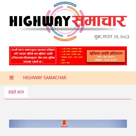
गृहपृष्ठ
हाइवे
अप्डेट
शुक्र, साउन २१, २०८३
ताजा
समाचार
प्रदेश
HIGHWAY SAMACHAR
प्रविधि
स्वास्थ्य
हाइवे आज
साहित्य
खेलकुद
मनोरञ्जन