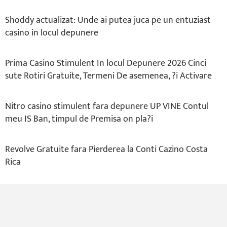
Shoddy actualizat: Unde ai putea juca pe un entuziast
casino in locul depunere
Prima Casino Stimulent In locul Depunere 2026 Cinci
sute Rotiri Gratuite, Termeni De asemenea, ?i Activare
Nitro casino stimulent fara depunere UP VINE Contul
meu IS Ban, timpul de Premisa on pla?i
Revolve Gratuite fara Pierderea la Conti Cazino Costa
Rica