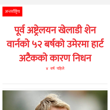
अन्तर्राष्ट्रिय
आर्थिक
अन्तर्राष्ट्रिय
अन्य
पूर्व अष्ट्रेलयन खेलाडी शेन
नेपाली
युनिकोड
वार्नकाे ५२ बर्षकाे उमेरमा हार्ट
अटैककाे कारण निधन
४ वर्ष पहिले