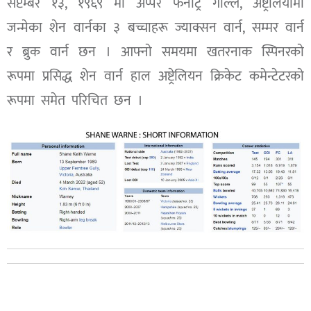
सेप्टेम्बर १३, १९६९ मा अप्पर फर्नट्रि गल्लि, अष्ट्रेलियामा
जन्मेका शेन वार्नका ३ बच्चाहरू ज्याक्सन वार्न, सम्मर वार्न
र ब्रुक वार्न छन । आफ्नाे समयमा खतरनाक स्पिनरकाे
रूपमा प्रसिद्ध शेन वार्न हाल अष्ट्रेलियन क्रिकेट कमेन्टेटरकाे
रूपमा समेत परिचित छन ।