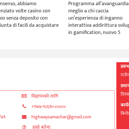
onsenso, abbiamo
Programma all’avanguardia
enziato volte casino con
meglio a chi caccia
io senza deposito con
un’esperienza di inganno
iunta di facili da acquistare
interattiva addirittura svil
in gamification, nuovo 5
प्रबन
राजेन
प्रध
दिपक 
विज्ञापनको लागि
कार्
+९७७-९८६१०-८००८०
बिनाेद
८/७९
highwaysamachar@gmail.com
हाम्रो बारेमा