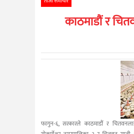
ताजा समाचार
खेलकुद
काठमाडौं र चितवन 
मनोरञ्जन
अन्तर्राष्ट्रिय
आर्थिक
अन्य
नेपाली
युनिकोड
फागुन-६, सरकारले काठमाडौं र चितवनलाई ब