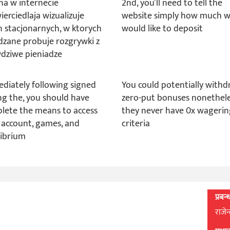
na w internecie
2nd, you’ll need to tell the
ierciedlaja wizualizuje
website simply how much 
n stacjonarnych, w ktorych
would like to deposit
dzane probuje rozgrywki z
dziwe pieniadze
diately following signed
You could potentially with
ng the, you should have
zero-put bonuses nonethel
lete the means to access
they never have 0x wageri
 account, games, and
criteria
librium
प्रबन
राजेन