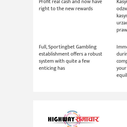
Profit real cash and now have
Kasy
right to the new rewards
odzw
kasy
urza
praw
Full, Sportingbet Gambling
Imme
establishment offers a robust
duri
system with quite a few
comp
enticing has
your
equi