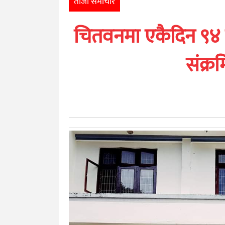
ताजा समाचार
खेलकुद
चितवनमा एकैदिन ९४ ज
मनोरञ्जन
संक्र
अन्तर्राष्ट्रिय
आर्थिक
अन्य
नेपाली
युनिकोड