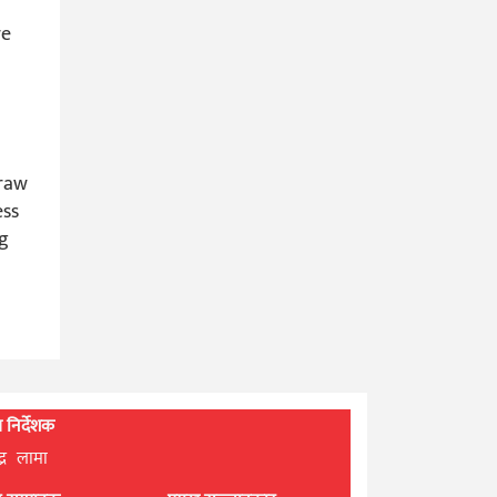
we
draw
ess
ng
्ध निर्देशक
्द्र लामा