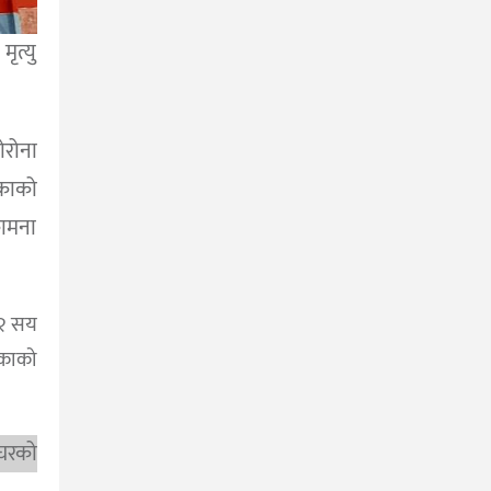
ृत्यु
रोना
काको
ामना
 २ सय
िकाको
घरको