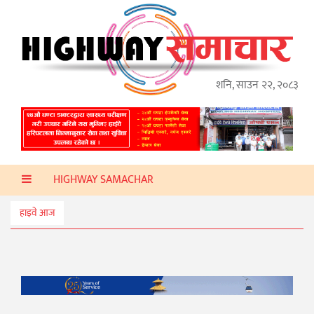
गृहपृष्ठ
हाइवे
अप्डेट
शनि, साउन २२, २०८३
ताजा
समाचार
प्रदेश
HIGHWAY SAMACHAR
प्रविधि
स्वास्थ्य
हाइवे आज
साहित्य
खेलकुद
मनोरञ्जन