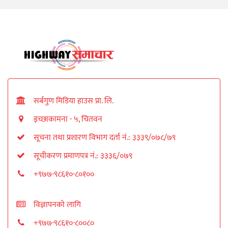
सर्बगुण मिडिया हाउस प्रा. लि.
इच्छाकामना - ५, चितवन
सूचना तथा प्रशारण विभाग दर्ता नं.: ३३३९/०७८/७९
सूचीकरण प्रमाणपत्र नं.: ३३३६/०७९
+९७७-९८६१०-८०१००
विज्ञापनको लागि
+९७७-९८६१०-८००८०