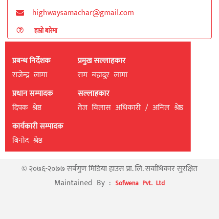
highwaysamachar@gmail.com
हाम्रो बारेमा
प्रबन्ध निर्देशक
प्रमुख सल्लाहकार
राजेन्द्र लामा
राम बहादुर लामा
प्रधान सम्पादक
सल्लाहकार
दिपक श्रेष्ठ
तेज विलास अधिकारी / अनिल श्रेष्ठ
कार्यकारी सम्पादक
बिनाेद श्रेष्ठ
© २०७६-२०७७ सर्बगुण मिडिया हाउस प्रा. लि. सर्वाधिकार सुरक्षित
Maintained By :
Sofwena Pvt. Ltd