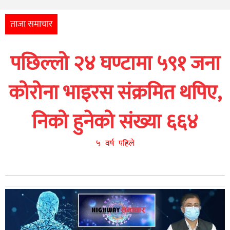
अन्तर्राष्ट्रिय
आर्थिक
ताजा समाचार
अन्य
पछिल्लो २४ घण्टामा ५९१ जना
नेपाली
युनिकोड
कोरोना भाइरस संक्रमित थपिए,
निको हुनेको संख्या ६६४
५ वर्ष पहिले