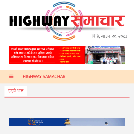
गृहपृष्ठ
हाइवे
अप्डेट
बिहि, साउन २०, २०८३
ताजा
समाचार
प्रदेश
HIGHWAY SAMACHAR
प्रविधि
स्वास्थ्य
हाइवे आज
साहित्य
खेलकुद
मनोरञ्जन