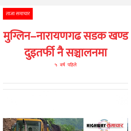
अन्तर्राष्ट्रिय
आर्थिक
ताजा समाचार
अन्य
मुग्लिन–नारायणगढ सडक खण्ड
नेपाली
युनिकोड
दुइतर्फी नै सञ्चालनमा
५ वर्ष पहिले