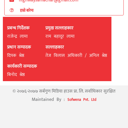
highwaysamachar@gmail.com
हाम्रो बारेमा
प्रबन्ध निर्देशक
प्रमुख सल्लाहकार
राजेन्द्र लामा
राम बहादुर लामा
प्रधान सम्पादक
सल्लाहकार
दिपक श्रेष्ठ
तेज विलास अधिकारी / अनिल श्रेष्ठ
कार्यकारी सम्पादक
बिनाेद श्रेष्ठ
© २०७६-२०७७ सर्बगुण मिडिया हाउस प्रा. लि. सर्वाधिकार सुरक्षित
Maintained By :
Sofwena Pvt. Ltd