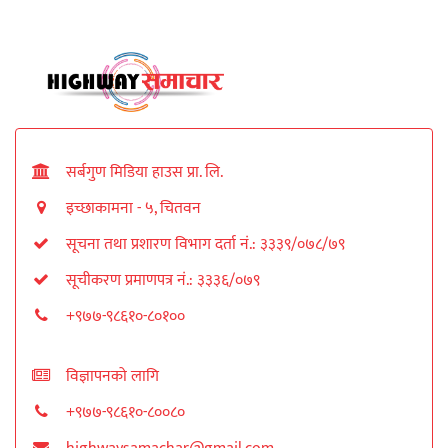
सर्बगुण मिडिया हाउस प्रा. लि.
इच्छाकामना - ५, चितवन
सूचना तथा प्रशारण विभाग दर्ता नं.: ३३३९/०७८/७९
सूचीकरण प्रमाणपत्र नं.: ३३३६/०७९
+९७७-९८६१०-८०१००
विज्ञापनको लागि
+९७७-९८६१०-८००८०