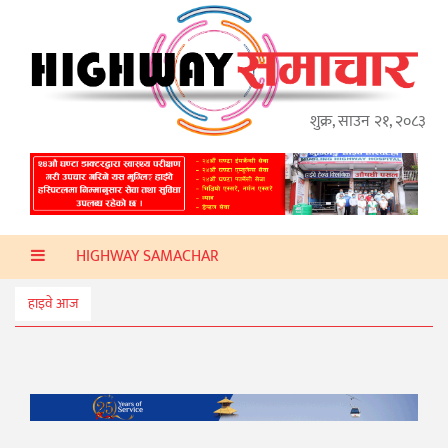
गृहपृष्ठ
हाइवे
अप्डेट
शुक्र, साउन २१, २०८३
ताजा
समाचार
प्रदेश
HIGHWAY SAMACHAR
प्रविधि
स्वास्थ्य
हाइवे आज
साहित्य
खेलकुद
मनोरञ्जन