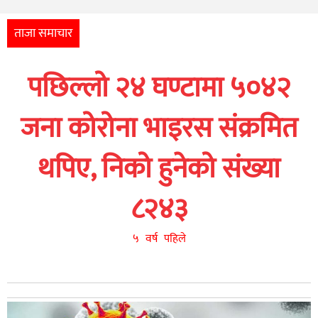
अन्तर्राष्ट्रिय
आर्थिक
ताजा समाचार
अन्य
पछिल्लो २४ घण्टामा ५०४२
नेपाली
युनिकोड
जना कोरोना भाइरस संक्रमित
थपिए, निको हुनेको संख्या
८२४३
५ वर्ष पहिले