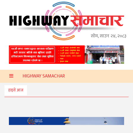
गृहपृष्ठ
हाइवे
अप्डेट
सोम, साउन २४, २०८३
ताजा
समाचार
प्रदेश
HIGHWAY SAMACHAR
प्रविधि
स्वास्थ्य
हाइवे आज
साहित्य
खेलकुद
मनोरञ्जन