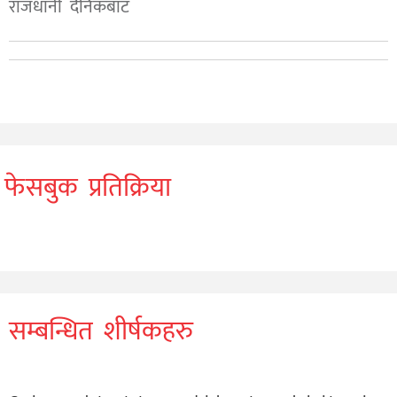
राजधानी दैनिकबाट
फेसबुक प्रतिक्रिया
सम्बन्धित शीर्षकहरु