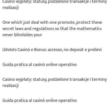
Casino wypłaty: statusy, podzielone transakcje i terminy
realizacji
One which just deal with one promote, protect these
secret laws and regulations so that the mathematics
never blindsides your
i24slots Casinò e Bonus: accesso, no deposit e prelievi
Guida pratica al casinò online operativo
Casino wypłaty: statusy, podzielone transakcje i terminy
realizacji
Guida pratica al casinò online operativo