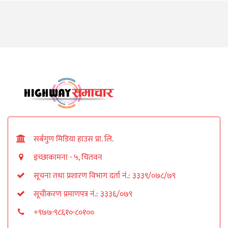
सर्बगुण मिडिया हाउस प्रा. लि.
इच्छाकामना - ५, चितवन
सूचना तथा प्रशारण विभाग दर्ता नं.: ३३३९/०७८/७९
सूचीकरण प्रमाणपत्र नं.: ३३३६/०७९
+९७७-९८६१०-८०१००